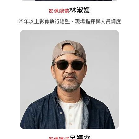
林淑媛
影像總監
25年以上影像執行總監，現場指揮與人員調度
呂福安
影像導演