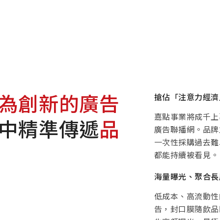
為創新的廣告
搶佔「注意力經濟
嘉點事業將成千上
中精準傳遞
品
廣告聯播網。品牌
一次性採購過去難
都能持續被看見。
海量曝光、聚合長
低成本、高流動性
告，封口膜隨飲品