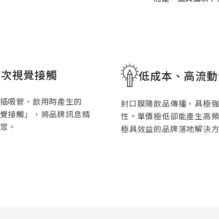
頻次視覺接觸
低成本、高流動
插吸管、飲用時產生的
封口膜隨飲品傳播，具極
覺接觸」，將品牌訊息精
性。單價極低卻能產生高
眾。
極具效益的品牌落地解決