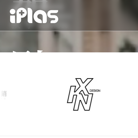
課程
COURSE
TEACHING
教學
SERVICES
點