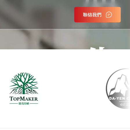
封口膜
聯絡我們
客製
Custom
sealing film
關於嘉點
告
廣告封口膜
客製化封口膜
飲料封口膜
設計課程
服務內容
案例分享
最新消息