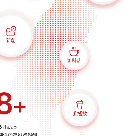
新創
咖啡店
00
+
手搖飲
支出成本
特性的高投資報酬